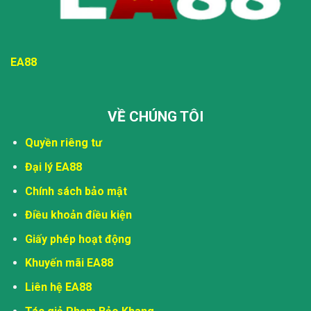
Cập nhật
Không bỏ lỡ bất kỳ chương trình tặng thưởng, hoàn
khuyến
trả hay sự kiện đua top tri ân nào từ nhà cái.
mãi
Nắm rõ
Chủ động quản lý thời gian nạp rút tiền và tham gia
EA88
lịch bảo
cá cược, tránh tình trạng gián đoạn trải nghiệm.
trì
Nâng cao
Tiếp cận các bài viết kinh nghiệm, mẹo chơi hay từ
kỹ năng
chuyên gia giúp gia tăng tỷ lệ chiến thắng.
VỀ CHÚNG TÔI
Bảo mật
Nhận diện kịp thời các chiêu trò lừa đảo, giả mạo
Quyền riêng tư
tài khoản
thương hiệu để bảo vệ an toàn dữ liệu cá nhân.
Đại lý EA88
Các thông tin được cập nhật trong chuyên mục
Chính sách bảo mật
tin tức EA88
Điều khoản điều kiện
Chuyên mục tin tức EA88 của chúng tôi được cập nhật liên
tục mỗi ngày nhằm giúp người chơi dễ dàng theo dõi và tra
Giấy phép hoạt động
cứu bất cứ khi nào cần thiết. Nhà cái luôn nỗ lực mang đến
Khuyến mãi EA88
những dòng sự kiện nóng hổi và thông tin giá trị nhất. Tại
Liên hệ EA88
đây, người chơi sẽ được tham khảo những thông tin quan
trọng hàng đầu như: