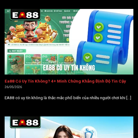
Chuyên mục tin tức EA88 cực kỳ hữu ích cho game thủ
Nội dung trong chuyên mục bao gồm hướng dẫn về game,
thông báo sự kiện, ưu đãi, lịch bảo trì hệ thống và cảnh báo
cần thiết bảo vệ người dùng. Tất cả mọi bài viết đều được
đội ngũ biên tập viên cập nhật theo thời gian thực, đảm bảo
tính minh bạch, công bằng và cực kỳ rõ ràng cho tất cả mọi
người. Đây cũng là cơ sở dữ liệu vững chắc giúp người chơi
đưa ra quyết định đặt cược phù hợp nhất khi tham gia các
Ea88 Có Uy Tín Không? 4+ Minh Chứng Khẳng Định Độ Tin Cậy
sản phẩm giải trí tại EA88.
26/05/2026
Tại sao người chơi nên tham khảo chuyên mục
EA88 có uy tín không là thắc mắc phổ biến của nhiều người chơi khi [...]
tin tức của EA88?
Việc theo dõi chuyên mục tin tức EA88 mỗi ngày mang lại
cho người chơi vô vàn lợi ích thiết thực, giúp quá trình cá
cược trở nên mượt mà và an toàn hơn bao giờ hết. Khi nắm
bắt rõ ràng cách vận hành, bạn sẽ chủ động hơn trong việc