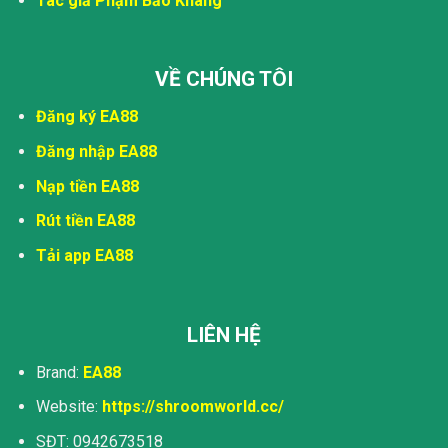
Tác giả Phạm Bảo Khang
Cập nhật game và tính năng
Chuyên mục tin tức EA88 cập nhật nhanh những thông tin
VỀ CHÚNG TÔI
liên quan đến các sản phẩm giải trí, bao gồm việc ra mắt trò
Đăng ký EA88
chơi mới, cải tiến thuật toán xanh chín, tối ưu giao diện đồ
họa, chỉnh sửa tỷ lệ trả thưởng hay bổ sung các chế độ chơi
Đăng nhập EA88
độc đáo. Người chơi chỉ cần theo dõi chúng tôi thường
Nạp tiền EA88
xuyên là có thể nắm được toàn bộ thay đổi của hệ thống. Từ
Rút tiền EA88
đó bạn có thể dễ dàng xây dựng cho mình những chiến thuật
đặt cược mới mẻ và hiệu quả hơn.
Tải app EA88
=>> Xem thêm:
Casino EA88
– Thiên
Đường Sòng Bài Trực Tuyến Đỉnh Cao
LIÊN HỆ
Brand:
EA88
Hướng dẫn cách chơi
Website:
https://shroomworld.cc/
Chuyên mục cung cấp nhiều bài viết hướng dẫn chơi game
chi tiết từ cơ bản đến nâng cao, giúp người dùng dễ dàng
SĐT: 0942673518