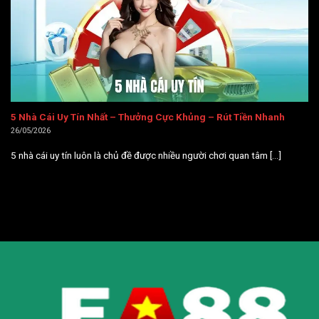
sắp xếp thời gian trải nghiệm game cũng như săn các gói
quà tặng giá trị cao. Dưới đây là bảng tổng hợp những lý do
hàng đầu mà người chơi nên truy cập vào danh mục thường
xuyên:
5 Nhà Cái Uy Tín Nhất – Thưởng Cực Khủng – Rút Tiền Nhanh
26/05/2026
5 nhà cái uy tín luôn là chủ đề được nhiều người chơi quan tâm [...]
Cập nhật nhiều thông tin mới nhất từ nhà cái EA88
Lý do
Lợi ích mang lại