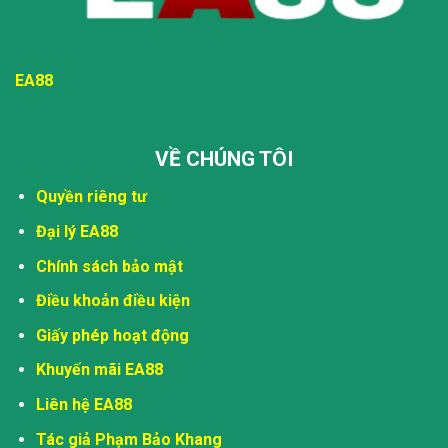
EA88
VỀ CHÚNG TÔI
Quyền riêng tư
Đại lý EA88
Chính sách bảo mật
Điều khoản điều kiện
Giấy phép hoạt động
Khuyến mãi EA88
Liên hệ EA88
Tác giả Phạm Bảo Khang