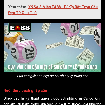
Xem thêm
Xổ Số 3 Miền EA88 - Bí Kíp Bắt Trọn Cầu
Đẹp Từ Cao Thủ
Dựa vào giải đặc biệt để soi cầu tỷ lệ trúng cao
Nuôi theo cách ghép cầu
Ghép cầu là kỹ thuật quen thuộc với những ai đã có kinh
nghiệm lâu năm trong lĩnh vực lô đề trực tuyến. Với phương