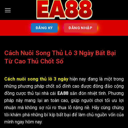
ĐĂNG KÝ
ĐĂNG NHẬP
Cách Nuôi Song Thủ Lô 3 Ngày Bất Bại
Từ Cao Thủ Chốt Số
Cách nuôi song thủ lô 3 ngày
hiện nay đang là một trong
những phương pháp chốt số đỉnh cao được đông đảo cộng
đồng cược thủ tại nhà cái
EA88
săn đón nhiệt tình. Phương
pháp này mang lại an toàn cao, giúp người chơi tối ưu lợi
nhuận mà không sợ rủi ro thua lỗ nặng nề. Hãy cùng chúng
tôi khám phá những bí kíp bất bại để làm chủ nguồn vốn của
mình ngay hôm nay.