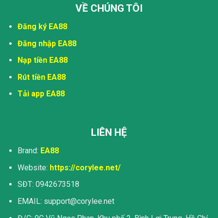
VỀ CHÚNG TÔI
Đăng ký EA88
Đăng nhập EA88
Nạp tiền EA88
Rút tiền EA88
Tải app EA88
LIÊN HỆ
Brand:
EA88
Website:
https://corylee.net/
SĐT: 0942673518
EMAIL:
support@corylee.net