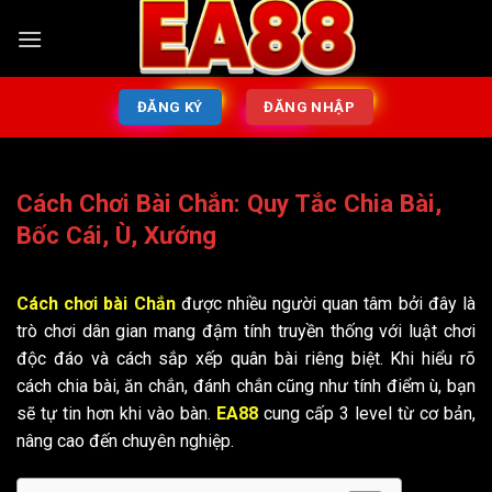
ĐĂNG KÝ
ĐĂNG NHẬP
Cách Chơi Bài Chắn: Quy Tắc Chia Bài,
Bốc Cái, Ù, Xướng
Cách chơi bài Chắn
được nhiều người quan tâm bởi đây là
trò chơi dân gian mang đậm tính truyền thống với luật chơi
độc đáo và cách sắp xếp quân bài riêng biệt. Khi hiểu rõ
cách chia bài, ăn chắn, đánh chắn cũng như tính điểm ù, bạn
sẽ tự tin hơn khi vào bàn.
EA88
cung cấp 3 level từ cơ bản,
nâng cao đến chuyên nghiệp.