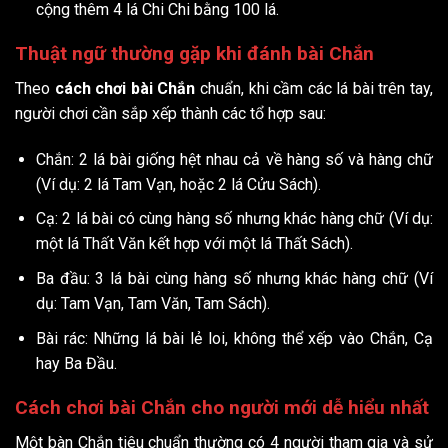
cộng thêm 4 lá Chi Chi bằng 100 lá.
Thuật ngữ thường gặp khi đánh bài Chắn
Theo
cách chơi bài Chắn
chuẩn, khi cầm các lá bài trên tay,
người chơi cần sắp xếp thành các tổ hợp sau:
Chắn: 2 lá bài giống hệt nhau cả về hàng số và hàng chữ
(Ví dụ: 2 lá Tam Vạn, hoặc 2 lá Cửu Sách).
Cạ: 2 lá bài có cùng hàng số nhưng khác hàng chữ (Ví dụ:
một lá Thất Văn kết hợp với một lá Thất Sách).
Ba đầu: 3 lá bài cùng hàng số nhưng khác hàng chữ (Ví
dụ: Tam Vạn, Tam Văn, Tam Sách).
Bài rác: Những lá bài lẻ loi, không thể xếp vào Chắn, Cạ
hay Ba Đầu.
Cách chơi bài Chắn cho người mới dễ hiểu nhất
Một bàn Chắn tiêu chuẩn thường có 4 người tham gia và sử