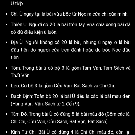
Ù tiếp.
Chì: Ù ngay tại lá bài vừa bốc từ Nọc ra cửa chì của mình.
Thiên Ù: Người có 20 lá bài trên tay, vừa chia xong bài đã
có đủ điều kiện ù luôn.
Địa Ù: Người không có 20 lá bài, nhưng ù ngay ở lá bài
đầu tiên do người cửa trên đánh hoặc do bốc Nọc đầu
tiên.
Tôm: Trong bài ù có bộ 3 lá gồm Tam Vạn, Tam Sách và
Thất Văn.
Lèo: Có bộ 3 lá gồm Cửu Vạn, Bát Sách và Chi Chi.
Bạch Định: Toàn bộ 20 lá bài Ù đều là các lá bài màu đen
(Hàng Vạn, Văn, Sách từ 2 đến 9).
Tám Đỏ: Trong bài Ù có đúng 8 lá bài màu đỏ (Gồm các lá:
Chi Chi, Cửu Vạn, Cửu Sách, Bát Vạn, Bát Sách).
Kính Tứ Chi: Bài Ù có đúng 4 lá Chi Chi màu đỏ, còn lại